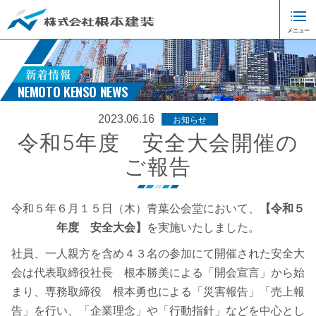
新着情報
NEMOTO KENSO NEWS
2023.06.16
お知らせ
令和5年度 安全大会開催の
ご報告
令和５年６月１５日（木）青葉公会堂において、
【令和５
年度 安全大会】
を実施いたしました。
社員、一人親方を含め４３名の参加にて開催された安全大
会は代表取締役社長 根本勝美による「開会宣言」から始
まり、専務取締役 根本勇也による「災害報告」「売上報
告」を行い、「企業理念」や「行動指針」などを中心とし